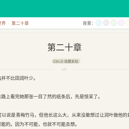
世界
第二十章
背景：
我和五叔的六次相遇
人生
在困难的日子里
平凡的
第二十章
Ctrl+D 收藏本站
并不比田润叶少。
路上看完她那张一目了然的纸条后，先是惊呆了。
以说是青梅竹马，但他长这么大，从来没敢想过让润叶做他的
可能的。因为不可能，也就不可能去想。