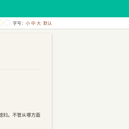
字号：
小
中
大
默认
世界
黄叶在秋风中飘落
媳妇。不管从哪方面