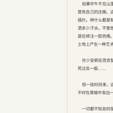
如果中午不在山里
营务自己的庄稼。
插针。种什么都是
洒多少汗水。不管
是在倾注一腔热情
土地上产生一种艺
孙少安疯狂而贪婪
死过去一般……
但一段时间来，这
不时在黑暗中发出
一切都不知如何是