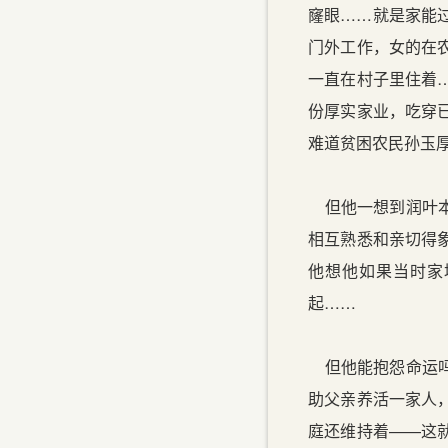
窿眼……就是家能
门外工作，女的在
一直在村子里住着
份厚实家业，吃穿
难道贫困农民孙玉
但他一想到润叶本
相互熟悉和亲切得
他想他如果当时家
起……
但他能抱怨命运吗
助父亲养活一家人
庭还维持着——这