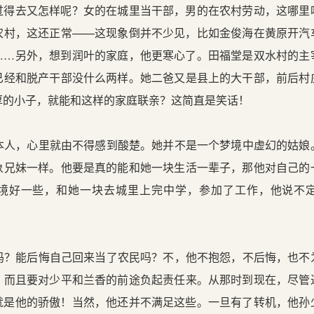
过得去又怎样呢？女的在城里当干部，男的在农村劳动，这哪里
农村，这还正常——这现象倒并不少见，比如金俊海在黄原开汽
……另外，想到润叶的家庭，他更寒心了。田福堂是双水村的主
已经和脱产干部没什么两样。她二爸又是县上的大干部，前后村
厚的小子，就能和这样的家庭联亲？这简直是笑话！
人，心里就由不得感到酸楚。她并不是一个梦境中虚幻的姑娘
象兄妹一样。他要是真的能和她一块生活一辈子，那他对自己的
境好一些，和她一块去城里上完中学，参加了工作，他说不
？能后悔自己回来当了农民吗？不，他不抱怨，不后悔，也不
，而且要对少平和兰香的前途负起责任来。从那时到现在，尽管
就是他的骄傲！当然，他还并不满足这些。一旦有了转机，他孙