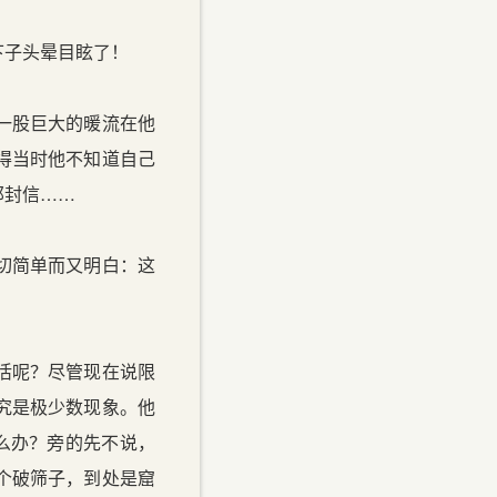
下子头晕目眩了！
一股巨大的暖流在他
得当时他不知道自己
那封信……
切简单而又明白：这
活呢？尽管现在说限
究是极少数现象。他
么办？旁的先不说，
个破筛子，到处是窟