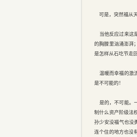
可是，突然福从天
当他反应过来这是
的胸膛里汹涌澎湃
是怎样从石圪节走
温暖而幸福的激流
是不可能的！
是的，不可能。一
制什么资产阶级法
孙少安没福气也没
连个住的地方也没