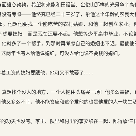
方面雄心勃勃，希望将来能和田福堂、金俊山那样的光景争个高
是没有考虑——他终究已经二十三岁了，象他这个年龄的农民大
象。他想他要找一个能吃苦的农村姑娘，和他一起创立家业。
不想娶媳妇，而是现在还娶不起。他想等少平高中毕业，不论
，他就多了一个帮手，到那时再考虑自己的婚姻也不迟。最使他
。这两年也有人给他说媳妇，可没人给他说不要钱的媳妇。
着工资的媳妇要跟他，他可又不敢娶了……
真想找个没人的地方，一个人抱住头痛哭一场！他多么幸福，
可他又多么不幸，他不能答应和这个爱他的也是他爱的人一块生
的功夫也没有。家里、队里和村里的事交织在一起，乱得象“三国