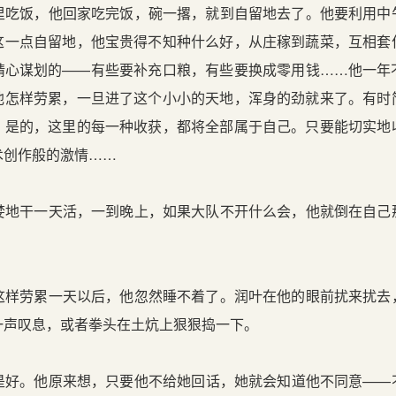
吃饭，他回家吃完饭，碗一撂，就到自留地去了。他要利用中
这一点自留地，他宝贵得不知种什么好，从庄稼到蔬菜，互相套
精心谋划的——有些要补充口粮，有些要换成零用钱……他一年
他怎样劳累，一旦进了这个小小的天地，浑身的劲就来了。有时
。是的，这里的每一种收获，都将全部属于自己。只要能切实地
术创作般的激情……
地干一天活，一到晚上，如果大队不开什么会，他就倒在自己
样劳累一天以后，他忽然睡不着了。润叶在他的眼前扰来扰去
一声叹息，或者拳头在土炕上狠狠捣一下。
好。他原来想，只要他不给她回话，她就会知道他不同意——