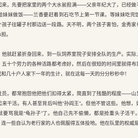
来，先要把家里的两个大水瓮担满——父亲年纪大了，已经做
给妹妹做饭——兰香要赶着到石圪节上第一节课。等妹妹吃完
个孩子往罐子村那边送一段路。天不明，两个孩子害怕，金秀家
承担。
他就赶紧折身回来，到一队饲养室院子安排全队的生产。实际
、五十个劳力的各种活路都考虑好，然后在很短的时间里就得布
成和几十户人家下一年的生计，就在这每一天的分分秒秒中！
员，都常抱怨他把他们扣得太紧，简直到了残酷的程度——山
起来干活。有人甚至背后叫他“孙阎王”。但他不管这些。他想，
就要骂我是“龟孙子”了。他自己先不偷懒，都是抢重头子活干
，连一些自认为老行家的人也佩服得五体投地。他在队里的权威