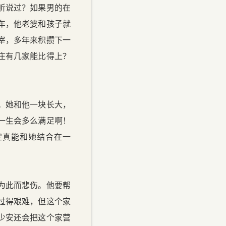
听说过？如果男的在
车，他老婆和孩子就
宰，多年来积攒下一
庄有几家能比得上？
。她和他一块长大，
一生会多么满足啊！
定真能和她结合在一
为此而悲伤。他要帮
过得艰难，但这个家
少安还会把这个家营