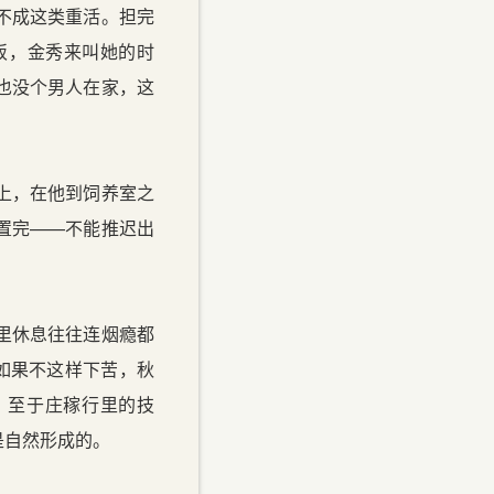
不成这类重活。担完
饭，金秀来叫她的时
也没个男人在家，这
上，在他到饲养室之
置完——不能推迟出
里休息往往连烟瘾都
如果不这样下苦，秋
。至于庄稼行里的技
是自然形成的。