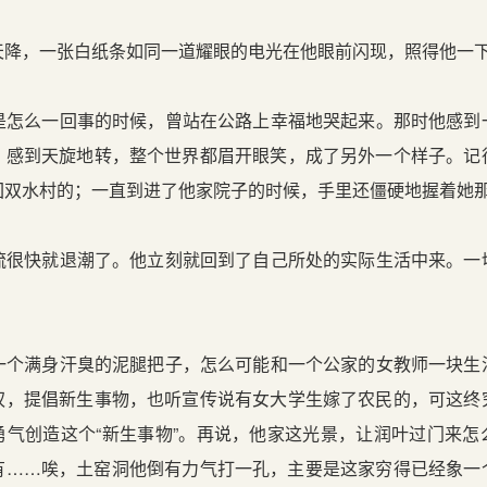
降，一张白纸条如同一道耀眼的电光在他眼前闪现，照得他一
怎么一回事的时候，曾站在公路上幸福地哭起来。那时他感到
；感到天旋地转，整个世界都眉开眼笑，成了另外一个样子。记
回双水村的；一直到进了他家院子的时候，手里还僵硬地握着她
很快就退潮了。他立刻就回到了自己所处的实际生活中来。一
个满身汗臭的泥腿把子，怎么可能和一个公家的女教师一块生
权，提倡新生事物，也听宣传说有女大学生嫁了农民的，可这终
勇气创造这个“新生事物”。再说，他家这光景，让润叶过门来怎
有……唉，土窑洞他倒有力气打一孔，主要是这家穷得已经象一