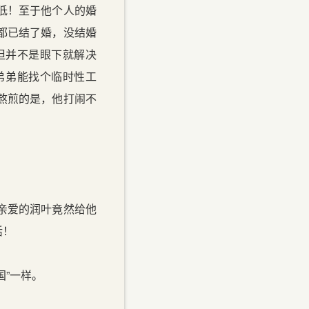
低！至于他个人的婚
都已结了婚，没结婚
但并不是眼下就解决
弟弟能找个临时性工
熬煎的是，他打闹不
亲爱的润叶竟然给他
活！
”一样。